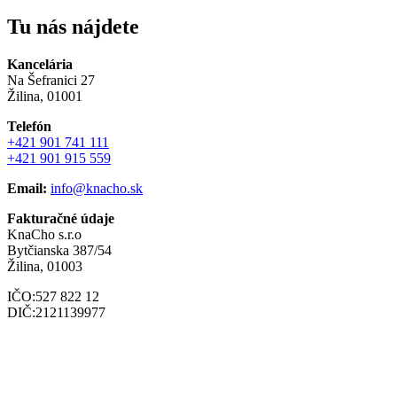
Tu nás nájdete
Kancelária
Na Šefranici 27
Žilina, 01001
Telefón
+421 901 741 111
+421 901 915 559
Email:
info@knacho.sk
Fakturačné údaje
KnaCho s.r.o
Bytčianska 387/54
Žilina, 01003
IČO:527 822 12
DIČ:2121139977