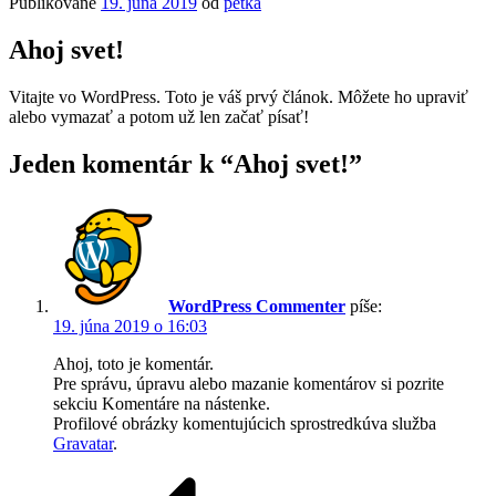
Publikované
19. júna 2019
od
petka
Ahoj svet!
Vitajte vo WordPress. Toto je váš prvý článok. Môžete ho upraviť
alebo vymazať a potom už len začať písať!
Jeden komentár k “Ahoj svet!”
WordPress Commenter
píše:
19. júna 2019 o 16:03
Ahoj, toto je komentár.
Pre správu, úpravu alebo mazanie komentárov si pozrite
sekciu Komentáre na nástenke.
Profilové obrázky komentujúcich sprostredkúva služba
Gravatar
.